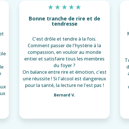
★
★
★
★
★
Bonne tranche de rire et de
tendresse
et
C'est drôle et tendre à la fois.
Comment passer de l'hystérie à la
compassion, en vouloir au monde
ile
entier et satisfaire tous les membres
To
du foyer ?
de
d
On balance entre rire et émotion, c'est
e
une réussite ! Si l'alcool est dangereux
pour la santé, la lecture ne l'est pas !
aux
aux
Bernard V.